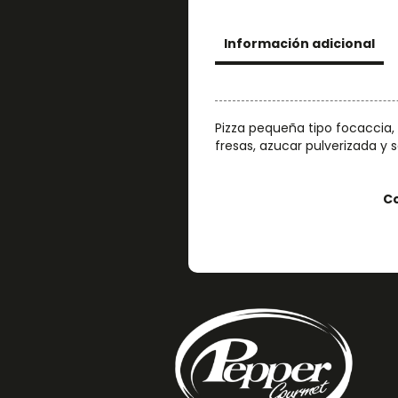
Información adicional
Pizza pequeña tipo focaccia, 
fresas, azucar pulverizada y 
C