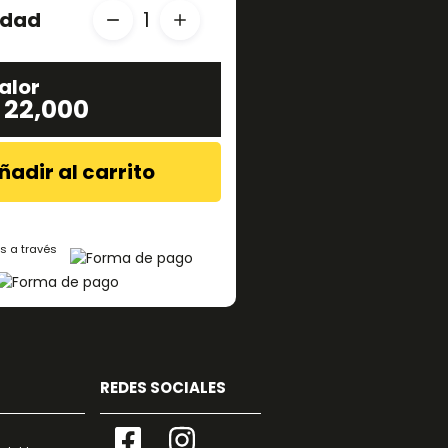
idad
1
alor
 22,000
ñadir al carrito
s a través
REDES SOCIALES