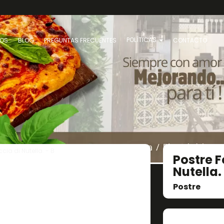
POLÍTICAS
OS
BLOG
PREGUNTAS FRECUENTES
CONTACTO
cia di Nutella. - B
Postre F
Nutella. 
Postre