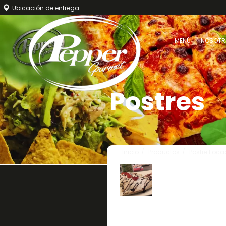
Ubicación de entrega:
MENÚ
NOSOTR
Postres
Inicio
Productos
Postre Focac