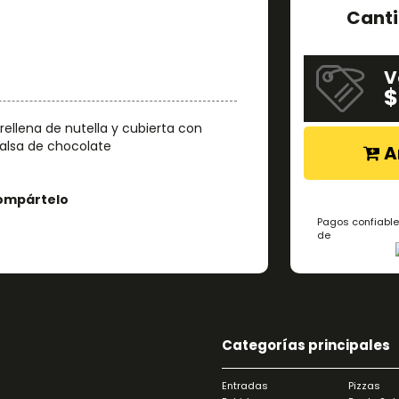
Cant
V
$
rellena de nutella y cubierta con
salsa de chocolate
A
ompártelo
Pagos confiable
de
Categorías principales
Entradas
Pizzas