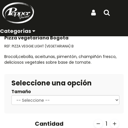
Ubicación de entrega:
Inicio
Productos
Pizza Veggie Light (Vegetariana) b
Iniciar Sesión
Buscar
Pizza Veggie Light
(Vegetariana) b
Categorías
Pizza vegetariana Bogota
REF: PIZZA VEGGIE LIGHT (VEGETARIANA) B
Brocoli,cebolla, aceitunas, pimentón, champiñón fresco,
deliciosos vegetales sobre base de tomate.
Seleccione una opción
Tamaño
Cantidad
1