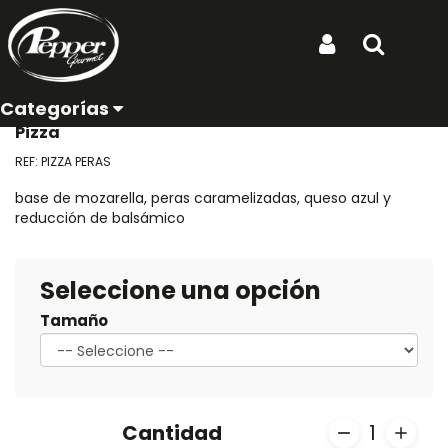
Ubicación de entrega:
Inicio
Productos
Pizza Peras caramelizadas con queso azul
Iniciar Sesión
Buscar
Pizza Peras caramelizadas
con queso azul
Categorías
Pizza
REF: PIZZA PERAS
base de mozarella, peras caramelizadas, queso azul y
reducción de balsámico
Seleccione una opción
Tamaño
Cantidad
1