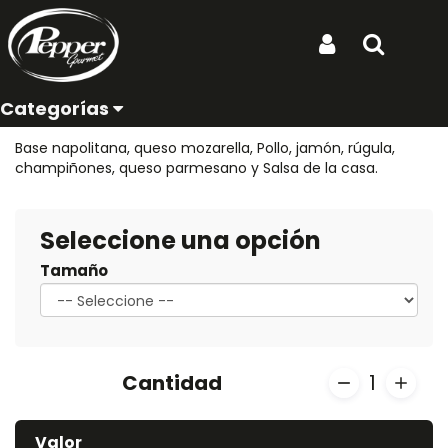
Ubicación de entrega:
Inicio
Productos
Pizza Huerta Pepper
Iniciar Sesión
Buscar
Pizza Huerta Pepper
Categorías
REF: PIZZA HUERTA PEPPER
Base napolitana, queso mozarella, Pollo, jamón, rúgula,
champiñones, queso parmesano y Salsa de la casa.
Seleccione una opción
Tamaño
Cantidad
1
Valor