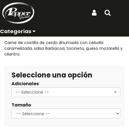
Ubicación de entrega:
Inicio
Productos
Pizza Barbacoa B
Iniciar Sesión
Buscar
Pizza Barbacoa B
Categorías
REF: PIZZA BARBACOA B
Carne de costilla de cerdo Ahumada con cebolla
caramelizada, salsa Barbacoa, tocineta, queso mozarella y
cilantro.
Seleccione una opción
Adicionales
-- Seleccione --
Tamaño