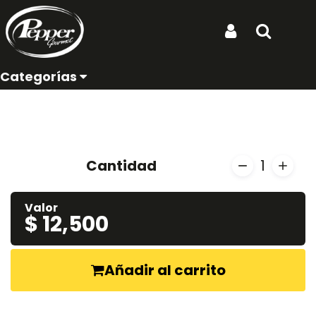
Ubicación de entrega:
Inicio
Productos
Limonada de Coco
Iniciar Sesión
Buscar
Limonada de Coco
Categorías
REF: LIMONADA DE COCO
Cantidad
1
Valor
$ 12,500
Añadir al carrito