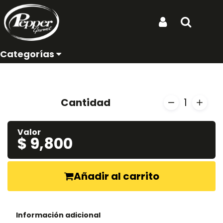
Ubicación de entrega:
Inicio
Productos
Hatsu Soda con Frutas
Iniciar Sesión
Buscar
Hatsu Soda con Frutas
Categorías
REF: HATSU SODA CON FRUTAS
Cantidad
1
Valor
$ 9,800
Añadir al carrito
Información adicional