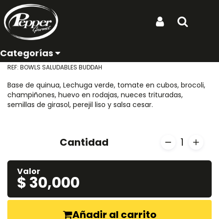
Ubicación de entrega:
Inicio
Productos
Bowls Saludables Buddah
Iniciar Sesión
Buscar
Bowls Saludables Buddah
Categorías
Bowl
REF: BOWLS SALUDABLES BUDDAH
Base de quinua, Lechuga verde, tomate en cubos, brocoli,
champiñones, huevo en rodajas, nueces trituradas,
semillas de girasol, perejil liso y salsa cesar.
Cantidad
1
Valor
$ 30,000
Añadir al carrito