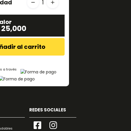
idad
1
alor
 25,000
ñadir al carrito
s a través
REDES SOCIALES
udables