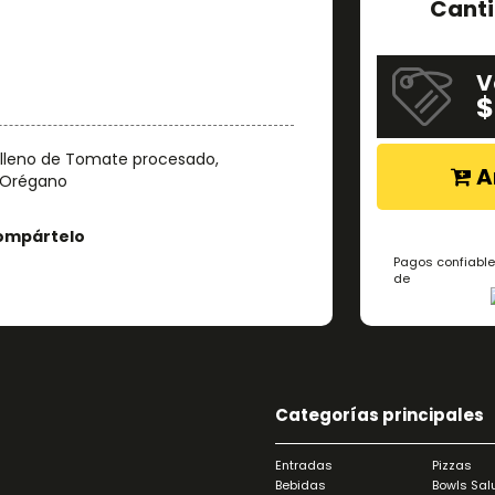
Cant
V
$
lleno de Tomate procesado,
A
 Orégano
ompártelo
Pagos confiable
de
Categorías principales
Entradas
Pizzas
Bebidas
Bowls Sal