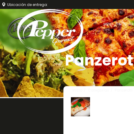
Ubicación de entrega:
MENÚ
NOSOTR
Panzerot
Inicio
Categorías
Panzerotti