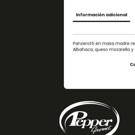
Información adicional
Panzerotti en masa madre re
Albahaca, queso mozarella y
C