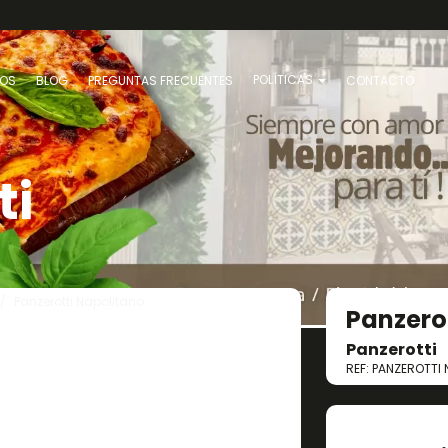
POLÍTICAS
OS
BLOG
PREGUNTAS FRECUENTES
CONTACTO
ti
Panzerotti Napolitano
Panzero
Panzerotti
REF: PANZEROTTI